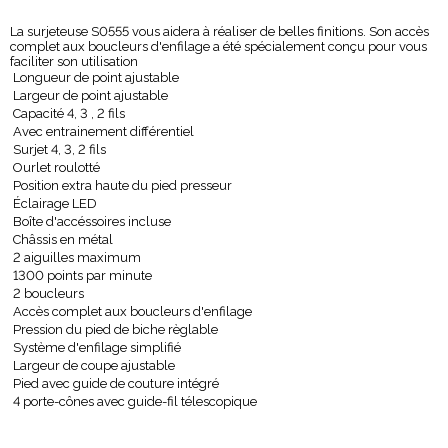
La surjeteuse S0555 vous aidera à réaliser de belles finitions. Son accès
complet aux boucleurs d'enfilage a été spécialement conçu pour vous
faciliter son utilisation
Longueur de point ajustable
Largeur de point ajustable
Capacité 4, 3 , 2 fils
Avec entrainement différentiel
Surjet 4, 3, 2 fils
Ourlet roulotté
Position extra haute du pied presseur
Éclairage LED
Boîte d'accéssoires incluse
Châssis en métal
2 aiguilles maximum
1300 points par minute
2 boucleurs
Accès complet aux boucleurs d'enfilage
Pression du pied de biche règlable
Système d'enfilage simplifié
Largeur de coupe ajustable
Pied avec guide de couture intégré
4 porte-cônes avec guide-fil télescopique